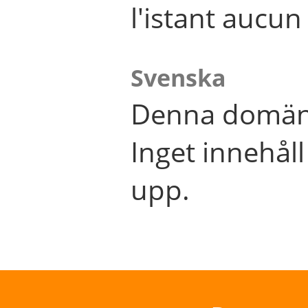
l'istant aucu
Svenska
Denna domän 
Inget innehål
upp.